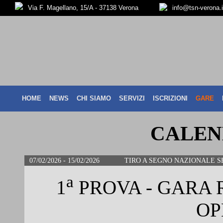
Via F. Magellano, 15/A - 37138 Verona
info@tsn-verona.i
HOME
NEWS
CHI SIAMO
SERVIZI
ISCRIZIONI
GARE
CALEN
07/02/2026 - 15/02/2026
TIRO A SEGNO NAZIONALE S
a
1
PROVA - GARA
OP