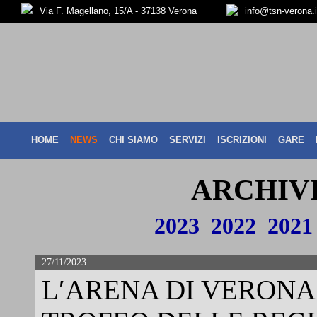
Via F. Magellano, 15/A - 37138 Verona
info@tsn-verona.i
HOME
NEWS
CHI SIAMO
SERVIZI
ISCRIZIONI
GARE
ARCHIVI
2023
2022
2021
27/11/2023
L′ARENA DI VERONA